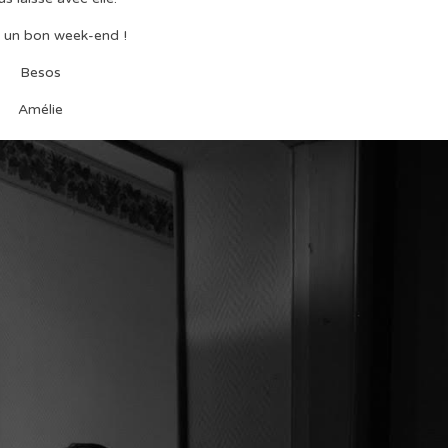
 un bon week-end !
Besos
Amélie