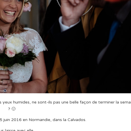
 yeux humides, ne sont-ils pas une belle façon de terminer la sema
? 🙂
5 juin 2016 en Normandie, dans la Calvados.
us laisse avec elle.