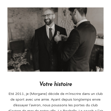
Votre histoire
Eté 2011, je (Morgane) décide de m’inscrire dans un club
de sport avec une amie. Ayant depuis longtemps envie
d’essayer l’aviron, nous poussons les portes du club
d’aviron de mer de notre ville, La Rochelle. Le coach a l’air