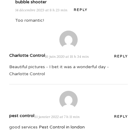
bubble shooter
14 décembre 2023 at 8 h 23 min
REPLY
Too romantic!
Charlotte Control
16 juin 2020 at 18 h 34 min
REPLY
Beautiful pictures - I bet it was a wonderful day -
Charlotte Control
pest control
31 janvier 2022 at 7 h 11 min
REPLY
good services
Pest Control in london