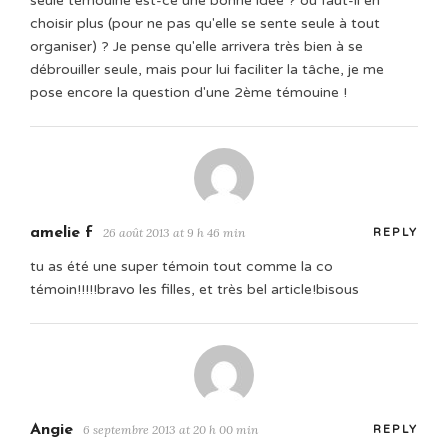
seule témouine est-ce une bonne idée ? ou faut-il en
choisir plus (pour ne pas qu'elle se sente seule à tout
organiser) ? Je pense qu'elle arrivera très bien à se
débrouiller seule, mais pour lui faciliter la tâche, je me
pose encore la question d'une 2ème témouine !
amelie f
26 août 2013 at 9 h 46 min
REPLY
tu as été une super témoin tout comme la co
témoin!!!!!bravo les filles, et très bel article!bisous
Angie
6 septembre 2013 at 20 h 00 min
REPLY