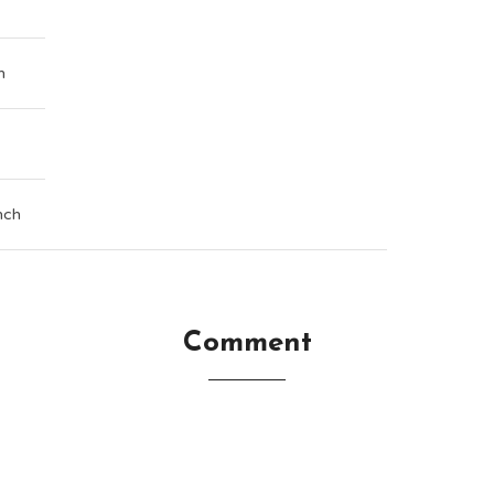
h
nch
Comment