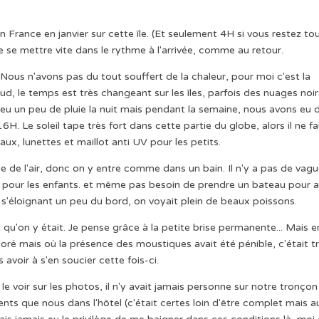
 France en janvier sur cette île. (Et seulement 4H si vous restez to
 se mettre vite dans le rythme à l'arrivée, comme au retour.
 Nous n'avons pas du tout souffert de la chaleur, pour moi c'est la
aud, le temps est très changeant sur les îles, parfois des nuages noir
eu un peu de pluie la nuit mais pendant la semaine, nous avons eu 
 16H. Le soleil tape très fort dans cette partie du globe, alors il ne f
aux, lunettes et maillot anti UV pour les petits.
e de l'air, donc on y entre comme dans un bain. Il n'y a pas de vag
ait pour les enfants. et même pas besoin de prendre un bateau pour al
 s'éloignant un peu du bord, on voyait plein de beaux poissons.
qu'on y était. Je pense grâce à la petite brise permanente... Mais e
ré mais où la présence des moustiques avait été pénible, c'était t
avoir à s'en soucier cette fois-ci.
 voir sur les photos, il n'y avait jamais personne sur notre tronçon
ients que nous dans l'hôtel (c'était certes loin d'être complet mais a