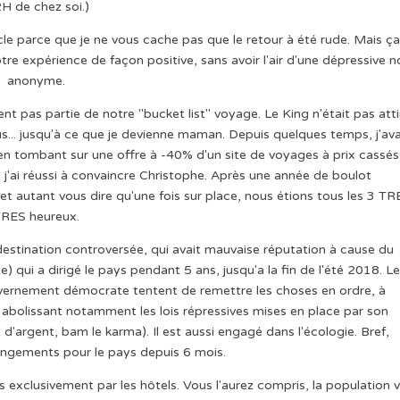
2H de chez soi.)
cle parce que je ne vous cache pas que le retour à été rude. Mais ça
otre expérience de façon positive, sans avoir l'air d'une dépressive n
anonyme.
nt pas partie de notre "bucket list" voyage. Le King n'était pas atti
us... jusqu'à ce que je devienne maman. Depuis quelques temps, j'ava
st en tombant sur une offre à -40% d'un site de voyages à prix cassés
e j'ai réussi à convaincre Christophe. Après une année de boulot
er et autant vous dire qu'une fois sur place, nous étions tous les 3 T
RES heureux.
 destination controversée, qui avait mauvaise réputation à cause du
 qui a dirigé le pays pendant 5 ans, jusqu'a la fin de l'été 2018. L
vernement démocrate tentent de remettre les choses en ordre, à
abolissant notamment les lois répressives mises en place par son
d'argent, bam le karma). Il est aussi engagé dans l'écologie. Bref,
ngements pour le pays depuis 6 mois.
s exclusivement par les hôtels. Vous l'aurez compris, la population v