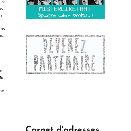
 si
ays
en
s
ans
s.
s
re
 &
une
Carnet d'adresses