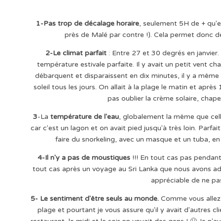
1-Pas trop de décalage horaire
, seulement 5H de + qu'en
près de Malé par contre !). Cela permet donc de
2-Le climat parfait
: Entre 27 et 30 degrés en janvier.
température estivale parfaite. Il y avait un petit vent ch
débarquent et disparaissent en dix minutes, il y a même 
soleil tous les jours. On allait à la plage le matin et après
pas oublier la crème solaire, chape
3
-La
température de l'eau
, globalement la même que cell
car c'est un lagon et on avait pied jusqu'à très loin. Parf
faire du snorkeling, avec un masque et un tuba, en
4-Il n'y a pas de moustiques
!!! En tout cas pas pendant 
tout cas après un voyage au Sri Lanka que nous avons ado
appréciable de ne pas 
5- Le sentiment d'être seuls au monde.
Comme vous allez le
plage et pourtant je vous assure qu'il y avait d'autres cl