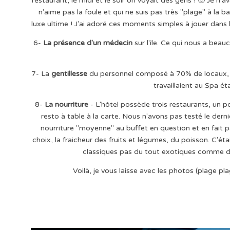
restaurant, le midi et le soir on voyait des gens ! 🙂 Je n'
n'aime pas la foule et qui ne suis pas très "plage" à la ba
luxe ultime ! J'ai adoré ces moments simples à jouer dans 
6-
La présence d'un médecin
sur l'île. Ce qui nous a bea
7- La
gentillesse
du personnel composé à 70% de locaux, l
travaillaient au Spa ét
8-
La nourriture
- L'hôtel possède trois restaurants, un pour
resto à table à la carte. Nous n'avons pas testé le dern
nourriture "moyenne" au buffet en question et en fait p
choix, la fraicheur des fruits et légumes, du poisson. C'ét
classiques pas du tout exotiques comme des 
Voilà, je vous laisse avec les photos (plage pl