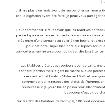
à 
J'ai mis plus d'un mois avant de me pencher sur mon arti
est, la digestion ayant été faite, je peux vous partager n
Pour commencer, il faut savoir que les Maldives ne faisaie
par ce type de vacances farniente, à vrai dire moi non pl
très envie d'une semaine au soleil à rien foutre. Et c'e
pour cet hôtel super bien noté sur Tripadvisor, qu
particulièrement intense pour lui, il s'est vite laissé tent
T
Les Maldives a été et est toujours pour certains, une
connard (pardon mais le gars ne mérite aucune politesse)
président actuel Ibrahim Mohamed Solih et son gou
commencer par le respect des droits de l'homme, en 
prédécesseur (aujourd'hui en prison pour blanchiment 
beaucoup d'espoir de cha
Sur les 200 îles habitées de l'archipel, 100 sont occupée