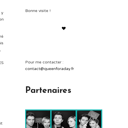
Bonne visite !
 y
on
ré
is
,
Pour me contacter :
RES
contact@queenforaday.fr
e
Partenaires
it