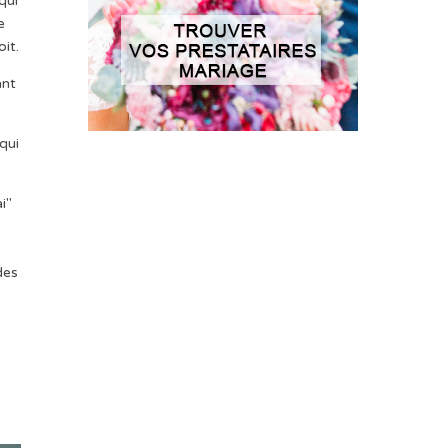
qui
e
it.
ant
qui
i"
a
e
des