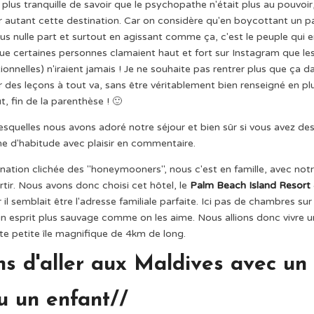
plus tranquille de savoir que le psychopathe n'était plus au pouvoir,
r autant cette destination. Car on considère qu'en boycottant un p
us nulle part et surtout en agissant comme ça, c'est le peuple qui 
r que certaines personnes clamaient haut et fort sur Instagram que le
onnelles) n'iraient jamais ! Je ne souhaite pas rentrer plus que ça d
 des leçons à tout va, sans être véritablement bien renseigné en plu
ut, fin de la parenthèse ! 🙂
 lesquelles nous avons adoré notre séjour et bien sûr si vous avez de
e d'habitude avec plaisir en commentaire.
ination clichée des "honeymooners", nous c'est en famille, avec not
tir. Nous avons donc choisi cet hôtel, le
Palm Beach Island Resort
il semblait être l'adresse familiale parfaite. Ici pas de chambres sur
s un esprit plus sauvage comme on les aime. Nous allions donc vivre 
te petite île magnifique de 4km de long.
s d'aller aux Maldives avec un
u un enfant//