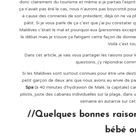
donc clairement du tourisme et même si je partais l'esprit 
ça n'avait pas été le cas, nous n'aurons pas boycotté pou
à cause des conneries de son président, déjà on ne va pl
pâtit. Si je vous parle de ça c'est que j'ai pu constate
Maldives c'était le mal et pourquoi eux (personnes excepti
le débat mais je trouve ça fatigant cette façon de donner
Voilà c'est to
Dans cet article, je vais vous partager les raisons pour
questions, j'y répondrai comm
Si les Maldives sont surtout connues pour être une dest
petit garçon de deux ans que nous avons eu envie de par
Spa
(à 40 minutes d'hydravion de Malé, la capitale) car 
pilotis, juste des cabanes individuelles sur la plage, dan
semaine en autarcie sur cet
//Quelques bonnes raison
bébé o