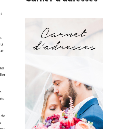
ut
s
du
aut
ues
ler
n
rès
 de
u