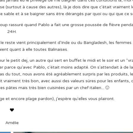
avais jamais eu le privilège de me baigner dans ces conditions là, moi 
se (surtout à cause des autres), là je dois dire que c'était vraiment l
le sable et à se baigner sans être dérangés par quoi ou qui que ce so
ucoup rassuré quand Pablo a fait une grosse poussée de fièvre pend
24H.
e reste vient principalement d'Inde ou du Bangladesh, les femmes 
aient quant à elle toutes Balinaises.
 le petit dej, un autre qui sert en buffet le midi et le soir et un "vra
ier parce qu'avec Pablo, c'était moins adapté. On s'attendait à de l
as du tout, nous avons été agréablement surpris par les produits, l
ait vraiment très bon, avec aussi des valeurs sûres pour les enfants, 
pâtes mais très bien cuisinées par un chef italien... 🙂
age et encore plage pardon), j'espère qu'elles vous plairont.
Amélie