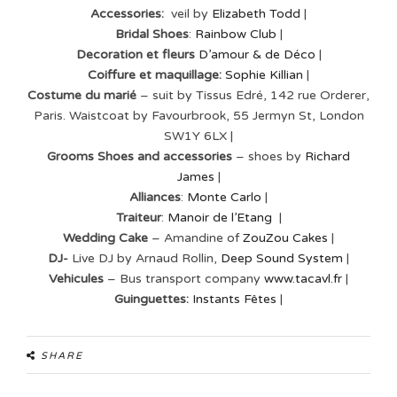
Accessories:
veil by
Elizabeth Todd
|
Bridal Shoes
:
Rainbow Club
|
Decoration et fleurs
D’amour & de Déco
|
Coiffure et maquillage:
Sophie Killian
|
Costume du marié
– suit by Tissus Edré, 142 rue Orderer,
Paris. Waistcoat by Favourbrook, 55 Jermyn St, London
SW1Y 6LX |
Grooms Shoes and accessories
– shoes by
Richard
James
|
Alliances
:
Monte Carlo
|
Traiteur
:
Manoir de l’Etang
|
Wedding Cake
– Amandine of
ZouZou Cakes
|
DJ-
Live DJ by Arnaud Rollin,
Deep Sound System
|
Vehicules
– Bus transport company
www.tacavl.fr
|
Guinguettes:
Instants Fêtes
|
SHARE