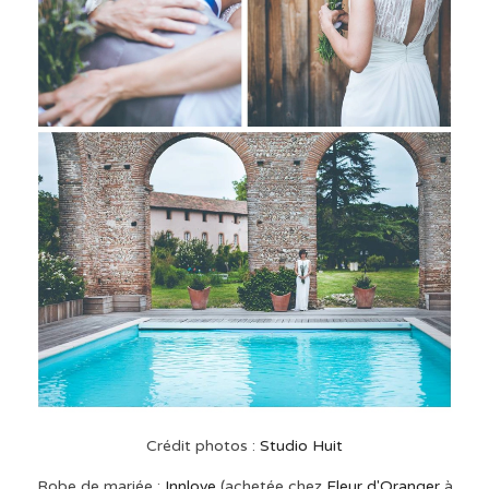
Crédit photos :
Studio Huit
Robe de mariée :
Innlove
(achetée chez
Fleur d'Oranger
à