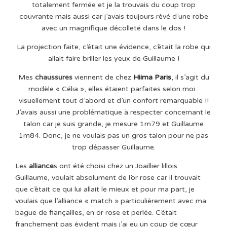
totalement fermée et je la trouvais du coup trop
couvrante mais aussi car j’avais toujours rêvé d’une robe
avec un magnifique décolleté dans le dos !
La projection faite, c’était une évidence, c’était la robe qui
allait faire briller les yeux de Guillaume !
Mes
chaussures
viennent de chez
Hiima Paris
, il s’agit du
modèle « Célia », elles étaient parfaites selon moi :
visuellement tout d’abord et d’un confort remarquable !!
J’avais aussi une problématique à respecter concernant le
talon car je suis grande, je mesure 1m79 et Guillaume
1m84. Donc, je ne voulais pas un gros talon pour ne pas
trop dépasser Guillaume.
Les
alliance
s ont été choisi chez un Joaillier lillois.
Guillaume, voulait absolument de l’or rose car il trouvait
que c’était ce qui lui allait le mieux et pour ma part, je
voulais que l’alliance « match » particulièrement avec ma
bague de fiançailles, en or rose et perlée. C’était
franchement pas évident mais j’ai eu un coup de cœur