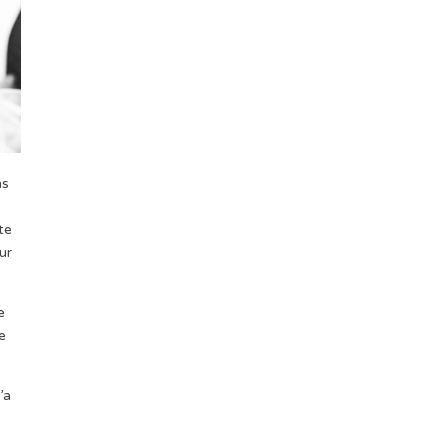
ns
te
ur
e
re
’a