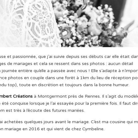
use et passionnée, que j’ai suivie depuis ses débuts car elle était da
ges de mariages et cela se ressent dans ses photos : aucun détail
a journée entière qu’elle a passée avec nous ! Elle s’adapte à n’impor
ance photos en couple dans une forêt à 1km du lieu de réception po
endu top), toute en discrétion et toujours dans la bonne humeur.
mbert Créations
à Montgermont près de Rennes. Il s’agit du modèl
te été conquise lorsque je l’ai essayée pour la première fois. Il faut di
m est très à l’écoute des futures mariées.
 ai achetées quelques jours avant le mariage. C’est ma cousine qui m
 son mariage en 2016 et qui vient de chez Cymbeline.