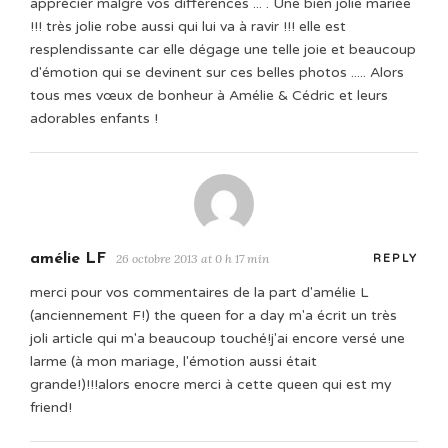
apprécier malgré vos différences ... . Une bien jolie mariée
!!! très jolie robe aussi qui lui va à ravir !!! elle est
resplendissante car elle dégage une telle joie et beaucoup
d'émotion qui se devinent sur ces belles photos ..... Alors
tous mes vœux de bonheur à Amélie & Cédric et leurs
adorables enfants !
amélie LF
26 octobre 2013 at 0 h 17 min
REPLY
merci pour vos commentaires de la part d'amélie L
(anciennement F!) the queen for a day m'a écrit un très
joli article qui m'a beaucoup touché!j'ai encore versé une
larme (à mon mariage, l'émotion aussi était
grande!)!!!alors enocre merci à cette queen qui est my
friend!