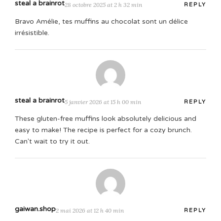
steal a brainrot
28 octobre 2025 at 2 h 32 min
REPLY
Bravo Amélie, tes muffins au chocolat sont un délice
irrésistible.
steal a brainrot
5 janvier 2026 at 15 h 00 min
REPLY
These gluten-free muffins look absolutely delicious and
easy to make! The recipe is perfect for a cozy brunch.
Can't wait to try it out.
gaiwan.shop
2 mai 2026 at 12 h 40 min
REPLY