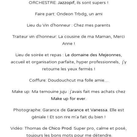
ORCHESTRE:
Jazzopif
, ils sont supers !
Faire part: Ondeon Trbdg, un ami
Lieu du Vin d’honneur : Chez mes parents
Traiteur vin d'honneur: La cousine de ma Maman, Merci
Anne !
Lieu de soirée et repas :
Le domaine des Mejeonnes
,
accueil et organisation parfaite, hyper professionnels, j'y
retourne les yeux fermés !
Coiffure: Doudouchcut ma folle amie…
Make up: Ma temouine juju : j'avais fait mes achats chez
Make up for ever.
Photographe: Garance de
Garance et Vanessa
. Elle est
géniale ! Et son rire m'a fait du bien !
Vidéo: Thomas de
Chico Prod
. Super pro, calme et posé,
toujours les bons mots pour me détendre.