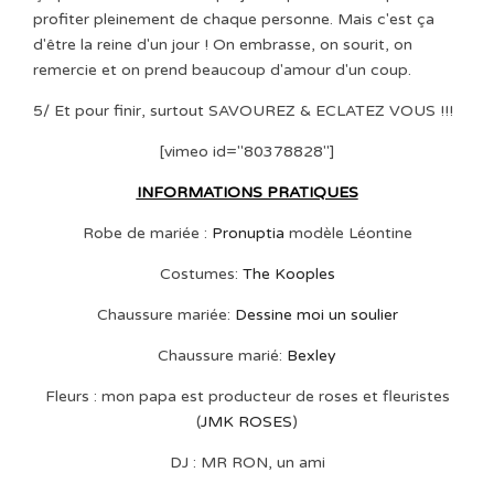
profiter pleinement de chaque personne. Mais c'est ça
d'être la reine d'un jour ! On embrasse, on sourit, on
remercie et on prend beaucoup d'amour d'un coup.
5/ Et pour finir, surtout SAVOUREZ & ECLATEZ VOUS !!!
[vimeo id="80378828"]
INFORMATIONS PRATIQUES
Robe de mariée :
Pronuptia
modèle Léontine
Costumes:
The Kooples
Chaussure mariée:
Dessine moi un soulier
Chaussure marié:
Bexley
Fleurs : mon papa est producteur de roses et fleuristes
(
JMK ROSES
)
DJ : MR RON, un ami