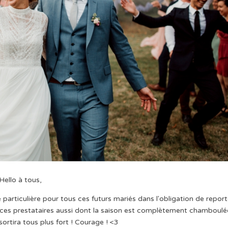
Hello à tous,
 particulière pour tous ces futurs mariés dans l'obligation de report
us ces prestataires aussi dont la saison est complètement chamboulé
sortira tous plus fort ! Courage ! <3