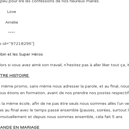
n peu pour lire les confessions de nos heureux mariés.
Love
Amélie
****
o id="97218295"]
bin et les Super Héros
s si vous avez aimé son travail, n'hesitez pas à aller liker tout ça,
TRE HISTOIRE
même promo, sans même nous adresser la parole, et au final, nou
us étions en formation, avant de nos prendre nos postes respectif
a même école, afin de ne pas être seuls nous sommes allés l’un ve
is au final avec le temps passé ensemble (pauses, soirées, surtout 
iés mutuellement et depuis nous sommes ensemble, cela fait 5 ans.
ANDE EN MARIAGE