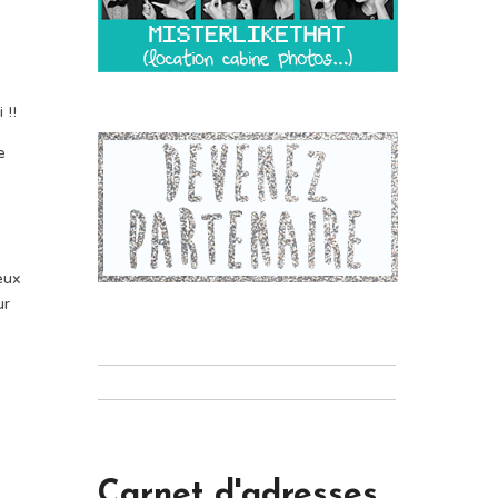
 !!
e
eux
ur
Carnet d'adresses