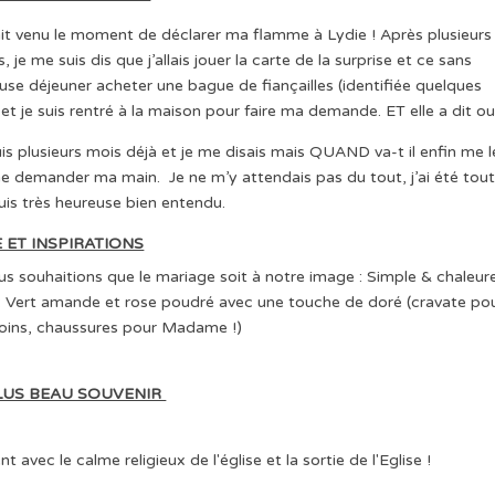
ait venu le moment de déclarer ma flamme à Lydie ! Après plusieurs
je me suis dis que j’allais jouer la carte de la surprise et ce sans
ause déjeuner acheter une bague de fiançailles (identifiée quelques
je suis rentré à la maison pour faire ma demande. ET elle a dit oui
s plusieurs mois déjà et je me disais mais QUAND va-t il enfin me l
r me demander ma main. Je ne m’y attendais pas du tout, j’ai été tout
uis très heureuse bien entendu.
 ET INSPIRATIONS
s souhaitions que le mariage soit à notre image : Simple & chaleur
: Vert amande et rose poudré avec une touche de doré (cravate po
oins, chaussures pour Madame !)
LUS BEAU SOUVENIR
nt avec le calme religieux de l'église et la sortie de l'Eglise !