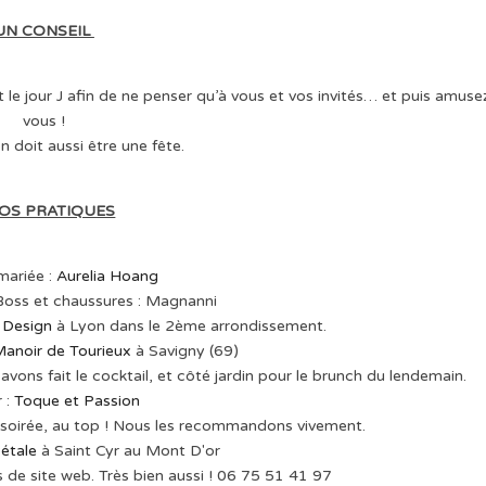
UN CONSEIL
 le jour J afin de ne penser qu’à vous et vos invités… et puis amuse
vous !
n doit aussi être une fête.
FOS PRATIQUES
mariée :
Aurelia Hoang
oss et chaussures : Magnanni
 Design
à Lyon dans le 2ème arrondissement.
anoir de Tourieux
à Savigny (69)
vons fait le cocktail, et côté jardin pour le brunch du lendemain.
r :
Toque et Passion
a soirée, au top ! Nous les recommandons vivement.
étale
à Saint Cyr au Mont D'or
 de site web. Très bien aussi ! 06 75 51 41 97