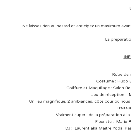
Ne laissez rien au hasard et anticipez un maximum avant
La préparatio
IN
Robe de 
Costume : Hugo B
Coiffure et Maquillage : Salon
Be
Lieu de réception :
M
Un lieu magnifique. 2 ambiances, côté cour où nous a
Traiteu
Vraiment super : de la préparation à l
Fleuriste :
Marie P
DJ : Laurent aka Maitre Yoda. Pas