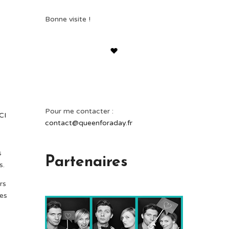
Bonne visite !
Pour me contacter :
ICI
contact@queenforaday.fr
s
Partenaires
s.
rs
les