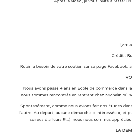
Après la vidéo, je vous invite à rester u
[vime
Crédit :
Ro
Robin a besoin de votre soutien sur sa page Facebook, alor
VO
Nous avons passé 4 ans en Ecole de commerce dans la 
nous sommes rencontrés en rentrant chez Michelin où no
Spontanément, comme nous avions fait nos études dans l
l'autre. Au départ, aucune démarche « intéressée », et pu
soirées d’ailleurs !!!...), nous nous sommes appréc
LA DEM