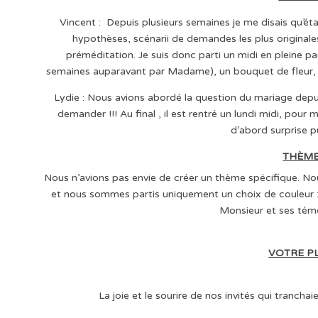
Vincent : Depuis plusieurs semaines je me disais qu’ét
hypothèses, scénarii de demandes les plus originales, 
préméditation. Je suis donc parti un midi en pleine p
semaines auparavant par Madame), un bouquet de fleur, et 
Lydie : Nous avions abordé la question du mariage depui
demander !!! Au final , il est rentré un lundi midi, pou
d’abord surprise p
THÈME
Nous n’avions pas envie de créer un thème spécifique. Nou
et nous sommes partis uniquement un choix de couleur 
Monsieur et ses tém
VOTRE P
La joie et le sourire de nos invités qui tranchaie