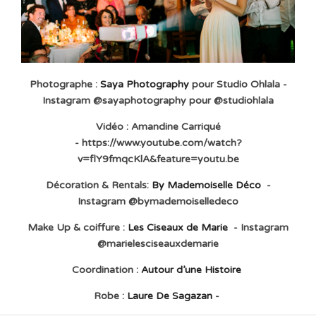
Photographe :
Saya Photography
pour Studio Ohlala -
Instagram @sayaphotography pour @studiohlala
Vidéo : Amandine Carriqué
- https://www.youtube.com/watch?
v=flY9fmqcKlA&feature=youtu.be
Décoration & Rentals:
By Mademoiselle Déco
-
Instagram @bymademoiselledeco
Make Up & coiffure :
Les Ciseaux de Marie
- Instagram
@marielesciseauxdemarie
Coordination :
Autour d’une Histoire
Robe :
Laure De Sagazan
-