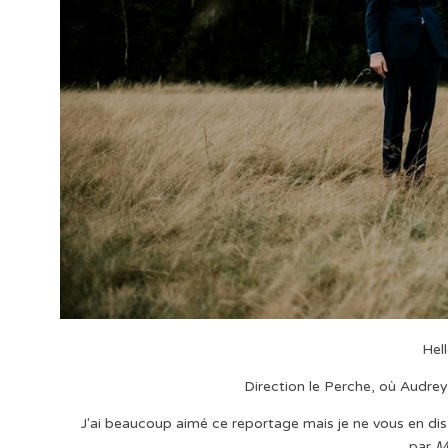
Hel
Direction le Perche, où Audrey e
J'ai beaucoup aimé ce reportage mais je ne vous en dis 
par
M