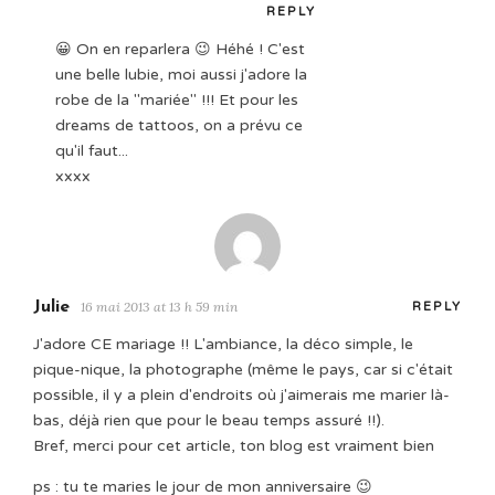
REPLY
😀 On en reparlera 😉 Héhé ! C'est
une belle lubie, moi aussi j'adore la
robe de la "mariée" !!! Et pour les
dreams de tattoos, on a prévu ce
qu'il faut...
xxxx
Julie
16 mai 2013 at 13 h 59 min
REPLY
J'adore CE mariage !! L'ambiance, la déco simple, le
pique-nique, la photographe (même le pays, car si c'était
possible, il y a plein d'endroits où j'aimerais me marier là-
bas, déjà rien que pour le beau temps assuré !!).
Bref, merci pour cet article, ton blog est vraiment bien
ps : tu te maries le jour de mon anniversaire 😉