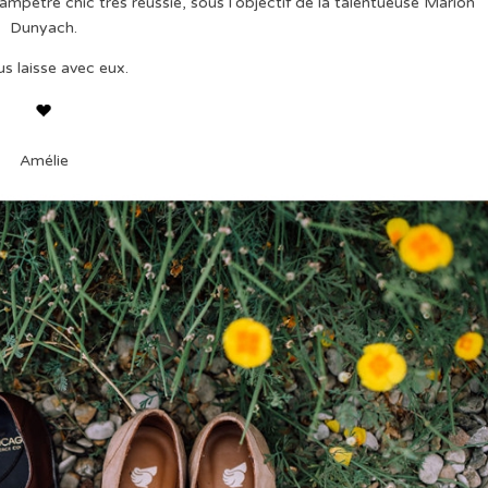
mpêtre chic très réussie, sous l'objectif de la talentueuse Marion
Dunyach.
us laisse avec eux.
Amélie