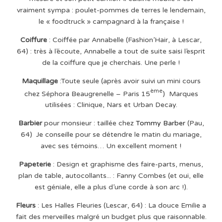
vraiment sympa : poulet-pommes de terres le lendemain,
le « foodtruck » campagnard à la française !
Coiffure
: Coiffée par Annabelle (Fashion’Hair, à Lescar,
64) : très à l’écoute, Annabelle a tout de suite saisi l’esprit
de la coiffure que je cherchais. Une perle !
Maquillage
:Toute seule (après avoir suivi un mini cours
ème
chez Séphora Beaugrenelle – Paris 15
)
Marques
utilisées : Clinique, Nars et Urban Decay.
Barbier
pour monsieur : taillée chez
Tommy Barber
(Pau,
64)
Je conseille pour se détendre le matin du mariage,
avec ses témoins… Un excellent moment !
Papeterie
: Design et graphisme des faire-parts, menus,
plan de table, autocollants... : Fanny Combes (et oui, elle
est géniale, elle a plus d’une corde à son arc !).
Fleurs
: Les Halles Fleuries (Lescar, 64) : La douce Emilie a
fait des merveilles malgré un budget plus que raisonnable.