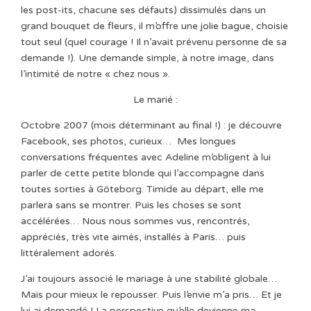
les post-its, chacune ses défauts) dissimulés dans un
grand bouquet de fleurs, il m’offre une jolie bague, choisie
tout seul (quel courage ! Il n’avait prévenu personne de sa
demande !). Une demande simple, à notre image, dans
l’intimité de notre « chez nous ».
Le marié :
Octobre 2007 (mois déterminant au final !) : je découvre
Facebook, ses photos, curieux…
Mes longues
conversations fréquentes avec Adeline m’obligent à lui
parler de cette petite blonde qui l’accompagne dans
toutes sorties à Göteborg. Timide au départ, elle me
parlera sans se montrer. Puis les choses se sont
accélérées… Nous nous sommes vus, rencontrés,
appréciés, très vite aimés, installés à Paris… puis
littéralement adorés.
J’ai toujours associé le mariage à une stabilité globale…
Mais pour mieux le repousser. Puis l’envie m’a pris… Et je
lui ai demandé ! La perspective qu’elle devienne ma