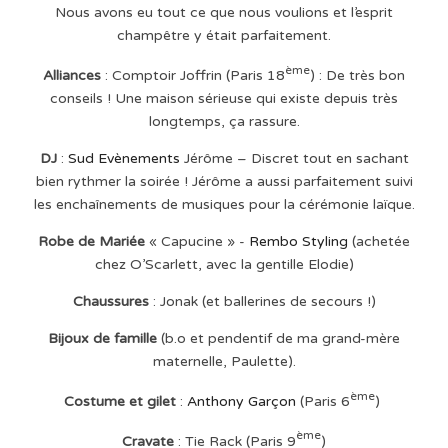
Nous avons eu tout ce que nous voulions et l’esprit
champêtre y était parfaitement.
ème
Alliances
: Comptoir Joffrin (Paris 18
) : De très bon
conseils ! Une maison sérieuse qui existe depuis très
longtemps, ça rassure.
DJ
:
Sud Evènements
Jérôme – Discret tout en sachant
bien rythmer la soirée ! Jérôme a aussi parfaitement suivi
les enchaînements de musiques pour la cérémonie laïque.
Robe de Mariée
« Capucine » -
Rembo Styling
(achetée
chez O’Scarlett, avec la gentille Elodie)
Chaussures
: Jonak (et ballerines de secours !)
Bijoux de famille
(b.o et pendentif de ma grand-mère
maternelle, Paulette).
ème
Costume et gilet
:
Anthony Garçon
(Paris 6
)
ème
Cravate
: Tie Rack (Paris 9
)