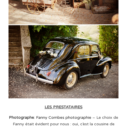
LES PRESTATAIRES
Photographe
:
Fanny Combes photographie
– Le choix de
Fanny était évident pour nous : oui, c’est la cousine de