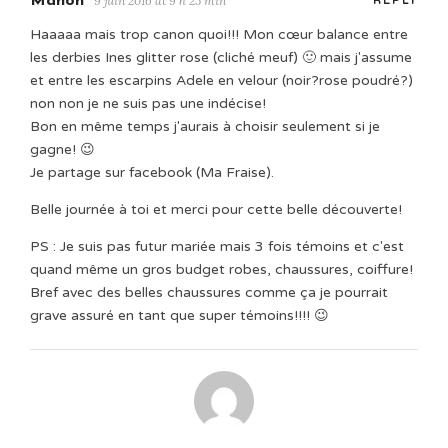
Manon
9 juin 2016 at 9 h 25 min
REPLY
Haaaaa mais trop canon quoi!!! Mon cœur balance entre
les derbies Ines glitter rose (cliché meuf) 🙂 mais j'assume
et entre les escarpins Adele en velour (noir?rose poudré?)
non non je ne suis pas une indécise!
Bon en même temps j'aurais à choisir seulement si je
gagne! 😉
Je partage sur facebook (Ma Fraise).
Belle journée à toi et merci pour cette belle découverte!
PS : Je suis pas futur mariée mais 3 fois témoins et c'est
quand même un gros budget robes, chaussures, coiffure!
Bref avec des belles chaussures comme ça je pourrait
grave assuré en tant que super témoins!!!! 😉