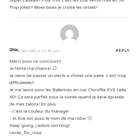
Super cadeau!! Pour moi c'est les Zoé vernis rose en 38.
Trop jolies!! Bises bises je croise les orteils!
Ghis
9 juin 2016 at 9 h 59 min
REPLY
Merci pour ce concours!!
Je tente ma chance! 🙂
Je viens de passer un siècle a choisir une paire: c'est trop
difficiiiiiiiiile!!
Je me lance pour les Ballerines en cuir Clorofila EVE taille
40! Ça sera parfait pour la soirée quand je serai épuisée
de mes talons! En plus:
- c'est la couleur du mariage!
- et Eve est aussi le nom de ma robe! 🙂
Keep going, j'adore ton blog!
cecile_flo_rosa