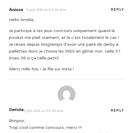
Anissa
9 juin 2016 at 9 h 38 min
REPLY
Hello Amélie,
Je participe à tes jeux-concours uniquement quand le
produit me plaît vraiment, et là c'est totalement le cas !
Je rêvais depuis longtemps d'avoir une paire de derby à
paillettes donc je choisis les INES en glitter noir, taille 37
(mais 36 si ça taille petit).
Merci mille fois ! Je file sur Insta !
Gwnola
9 juin 2016 at 9 h 39 min
REPLY
Bonjour,
Trop cool comme concours, merci !!!