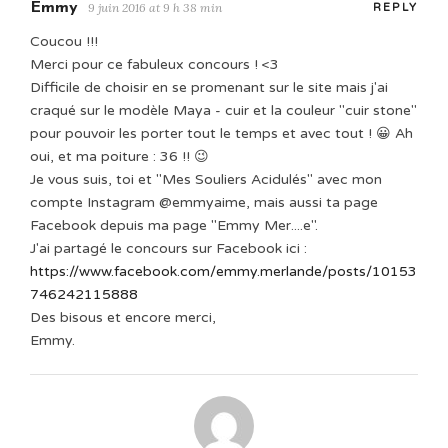
Emmy
9 juin 2016 at 9 h 38 min
REPLY
Coucou !!!
Merci pour ce fabuleux concours ! <3
Difficile de choisir en se promenant sur le site mais j'ai
craqué sur le modèle Maya - cuir et la couleur "cuir stone"
pour pouvoir les porter tout le temps et avec tout ! 😀 Ah
oui, et ma poiture : 36 !! 😉
Je vous suis, toi et "Mes Souliers Acidulés" avec mon
compte Instagram @emmyaime, mais aussi ta page
Facebook depuis ma page "Emmy Mer....e".
J'ai partagé le concours sur Facebook ici :
https://www.facebook.com/emmy.merlande/posts/10153
746242115888
Des bisous et encore merci,
Emmy.