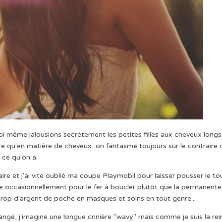
oi même jalousions secrètement les petites filles aux cheveux longs
ire qu'en matière de cheveux, on fantasme toujours sur le contraire 
ce qu'on a.
ire et j'ai vite oublié ma coupe Playmobil pour laisser pousser le to
pte occasionnellement pour le fer à boucler plutôt que la permanente
 trop d'argent de poche en masques et soins en tout genre...
angé, j'imagine une longue crinière "wavy" mais comme je suis la rei