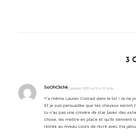
3 
SoOhCliché
2 janvier 2013 at 11 h 32 min
Y'a même Lauren Conrad dans le lot ! Je ne p
Et je suis persuadée que tes cheveux seront merv
tu n'as pas une crinière de star (avec des ex
chose, les mettre en place et qu'ils tiennent l
restée au niveau cours de récré avec ma jalou