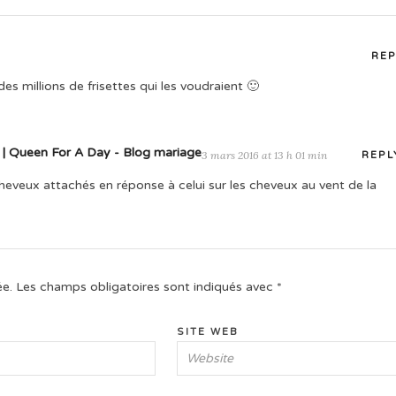
REP
es millions de frisettes qui les voudraient 🙂
e | Queen For A Day - Blog mariage
3 mars 2016 at 13 h 01 min
REPL
heveux attachés en réponse à celui sur les cheveux au vent de la
ée.
Les champs obligatoires sont indiqués avec
*
SITE WEB