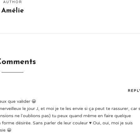
AUTHOR
Amélie
Comments
REPL
eux que valider 😀
eilleux le jour J, et moi je te les envie si ça peut te rassurer, car s
tensions ne l'oublions pas) tu peux quand même en faire quelque
a forme désirée. Sans parler de leur couleur ♥ Oui, oui, moi je suis
sie 😀