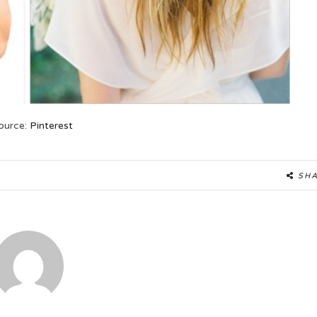
ource:
Pinterest
SH