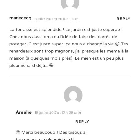
mariececg
18 juillet 2017 at 20 h 38 min
REPLY
La terrasse est splendide ! Le jardin est juste superbe !
Chez nous aussi on a eu l'idée de faire des carrés de
potager. C'est juste super, ça nous a changé la vie 😉 Tes
renardeaux sont trop mignons, j'ai presque les même à la
maison (à quelques mois près). Le mien est un peu plus
pleurnichard déjà... 😀
Amélie
19 juillet 2017 at 15 h 09 min
REPLY
🙂 Merci beaucoup ! Des bisous à
ton renardeau pleurnichard !