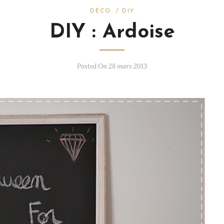
DÉCO
/
DIY
DIY : Ardoise
Posted On 28 mars 2013