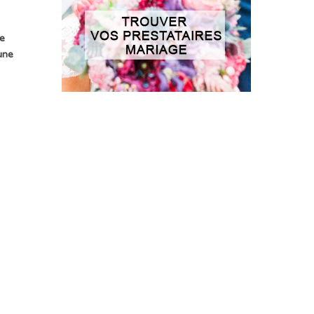
re
une