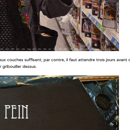
x couches suffisent, par contre, il faut attendre trois jours avant 
 gribouiller dessus.