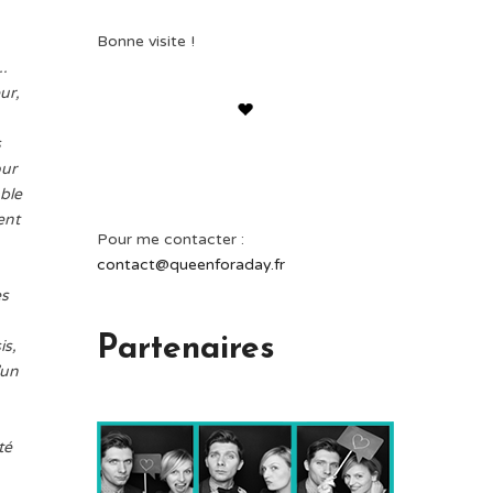
Bonne visite !
..
ur,
s
our
able
ent
Pour me contacter :
contact@queenforaday.fr
es
Partenaires
is,
’un
té