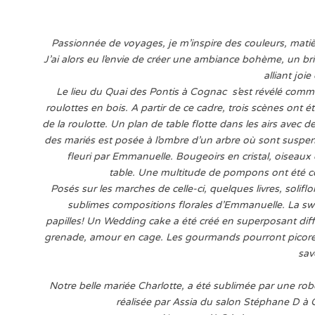
Passionnée de voyages, je m’inspire des couleurs, mati
J’ai alors eu l’envie de créer une ambiance bohème, un br
alliant joi
Le lieu du Quai des Pontis à Cognac s’est révélé com
roulottes en bois.
A partir de ce cadre, trois scènes ont é
de la roulotte.
Un plan de table flotte dans les airs avec 
des mariés est posée à l’ombre d’un arbre où sont suspen
fleuri par Emmanuelle. Bougeoirs en cristal, oiseaux
table.
Une multitude de pompons ont été conç
Posés sur les marches de celle-ci, quelques livres, solifl
sublimes compositions florales d’Emmanuelle.
La swe
papilles!
Un Wedding cake a été créé en superposant différe
grenade, amour en cage.
Les gourmands pourront picorer 
sav
Notre belle mariée Charlotte, a été sublimée par une robe d
réalisée par Assia du salon Stéphane D à 