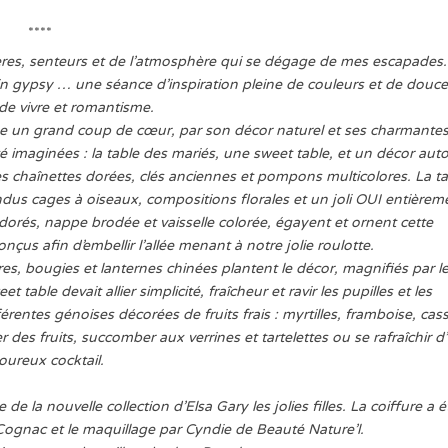
****
ères, senteurs et de l’atmosphère qui se dégage de mes escapades.
in gypsy … une séance d’inspiration pleine de couleurs et de douce
e de vivre et romantisme.
me un grand coup de cœur, par son décor naturel et ses charmante
té imaginées : la table des mariés, une sweet table, et un décor aut
des chaînettes dorées, clés anciennes et pompons multicolores.
La t
dus cages à oiseaux, compositions florales et un joli OUI entièrem
 dorés, nappe brodée et vaisselle colorée, égayent et ornent cette
us afin d’embellir l’allée menant à notre jolie roulotte.
ores, bougies et lanternes chinées plantent le décor, magnifiés par l
et table devait allier simplicité, fraîcheur et ravir les pupilles et les
ntes génoises décorées de fruits frais : myrtilles, framboise, cass
des fruits, succomber aux verrines et tartelettes ou se rafraîchir d
oureux cocktail.
e la nouvelle collection d’Elsa Gary les jolies filles. La coiffure a é
Cognac et le maquillage par Cyndie de Beauté Nature’l.