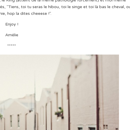
our, le King (atteint de la même pathologie forcément) et moi même
"Tiens, toi tu seras le hibou, toi le singe et toi là bas le cheval, o
, hop la dites cheeese !".
Enjoy !
Amélie
*****