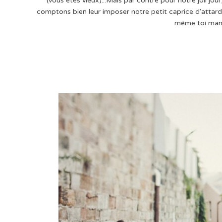
(vous êtes vieux)...Mais par contre pour notre joli j
comptons bien leur imposer notre petit caprice d'attardés, 
même toi mamie