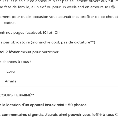
voulez, et bien sûr ce concours n'est pas seulement ouvert aux futur
une fête de famille, à un evjf ou pour un week-end en amoureux ! 🙂
ement pour quelle occasion vous souhaiteriez profiter de ce choue
cadeau.
nir
nos pages facebook
ICI
et
ICI
!
s pas obligatoire (monarchie cool, pas de dictature^^)
ndi 2 février
minuit pour participer.
 chances à tous !
Love
Amélie
COURS TERMINÉ**
 location d'un appareil instax mini + 50 photos.
ommentaires si gentils. J'aurais aimé pouvoir vous l'offrir à tous 