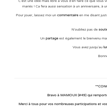
C'est une idée mais libre à vous d'en faire ce que vous 
mariés ! Ca fera aussi sensation à un anniversaire, à 
Pour jouer, laissez moi un
commentaire
en me disant just
N'oubliez pas de
soute
Un
partage
est également le bienvenu mai
Vous avez jusqu'au
lu
Bonne
**CON
Bravo à MAMOUX (#49) qui remporte la
Merci à tous pour vos nombreuses participations et vos c