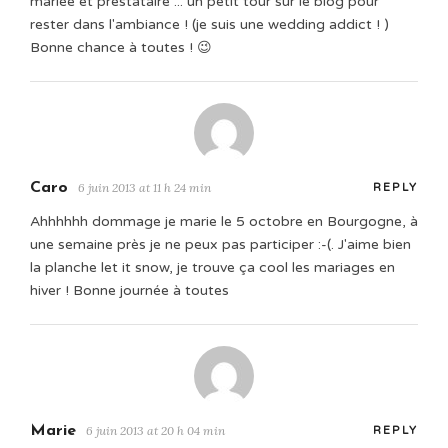
mariée et prestataire ... un petit tour sur le blog pour
rester dans l'ambiance ! (je suis une wedding addict ! )
Bonne chance à toutes ! 😉
Caro
6 juin 2013 at 11 h 24 min
REPLY
Ahhhhhh dommage je marie le 5 octobre en Bourgogne, à
une semaine près je ne peux pas participer :-(. J'aime bien
la planche let it snow, je trouve ça cool les mariages en
hiver ! Bonne journée à toutes
Marie
6 juin 2013 at 20 h 04 min
REPLY