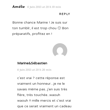
Amélie
6 juin 2013 at 20 h 19 min
REPLY
Bonne chance Marine ! Je suis sur
ton tumblr, il est trop chou 🙂 Bon
préparatifs, profitez en !
Marine&Sébastien
6 juin 2013 at 20 h 26 min
c'est vrai ? cette réponse est
vraiment un honneur....je ne le
savais même pas...j'en suis très
fière, très touchée...waouh
waouh !! mille mercis et c'est vrai
que ce serait vraiment un cadeau