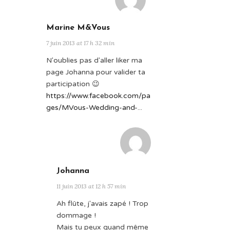
Marine M&Vous
7 juin 2013 at 17 h 32 min
N'oublies pas d'aller liker ma
page Johanna pour valider ta
participation 😉
https://www.facebook.com/pa
ges/MVous-Wedding-and-
...
Johanna
11 juin 2013 at 12 h 57 min
Ah flûte, j'avais zapé ! Trop
dommage !
Mais tu peux quand même