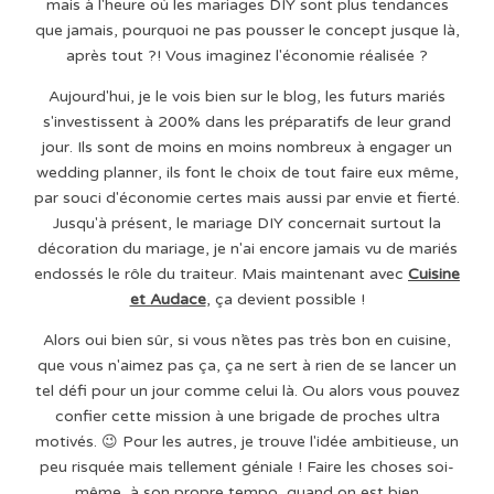
mais à l'heure où les mariages DIY sont plus tendances
que jamais, pourquoi ne pas pousser le concept jusque là,
après tout ?! Vous imaginez l'économie réalisée ?
Aujourd'hui, je le vois bien sur le blog, les futurs mariés
s'investissent à 200% dans les préparatifs de leur grand
jour. Ils sont de moins en moins nombreux à engager un
wedding planner, ils font le choix de tout faire eux même,
par souci d'économie certes mais aussi par envie et fierté.
Jusqu'à présent, le mariage DIY concernait surtout la
décoration du mariage, je n'ai encore jamais vu de mariés
endossés le rôle du traiteur. Mais maintenant avec
Cuisine
et Audace
, ça devient possible !
Alors oui bien sûr, si vous n’êtes pas très bon en cuisine,
que vous n'aimez pas ça, ça ne sert à rien de se lancer un
tel défi pour un jour comme celui là. Ou alors vous pouvez
confier cette mission à une brigade de proches ultra
motivés. 😉 Pour les autres, je trouve l'idée ambitieuse, un
peu risquée mais tellement géniale ! Faire les choses soi-
même, à son propre tempo, quand on est bien