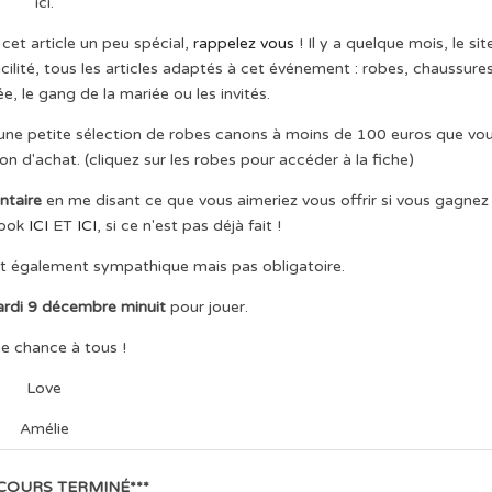
ici.
et article un peu spécial,
rappelez vous
! Il y a quelque mois, le sit
cilité, tous les articles adaptés à cet événement : robes, chaussures
e, le gang de la mariée ou les invités.
 une petite sélection de robes canons à moins de 100 euros que vo
n d'achat. (cliquez sur les robes pour accéder à la fiche)
taire
en me disant ce que vous aimeriez vous offrir si vous gagnez
ook
ICI
ET
ICI
, si ce n'est pas déjà fait !
it également sympathique mais pas obligatoire.
rdi 9 décembre minuit
pour jouer.
e chance à tous !
Love
Amélie
COURS TERMINÉ***