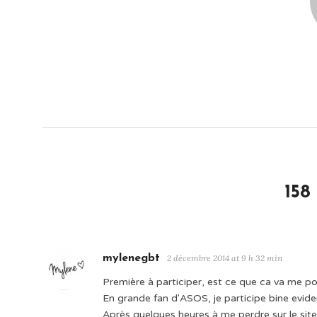
158
mylenegbt
2 décembre 2014 at 9 h 32 min
Première à participer, est ce que ca va me po
En grande fan d'ASOS, je participe bine evid
Après quelques heures à me perdre sur le site, 