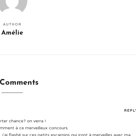
AUTHOR
Amélie
 Comments
REPL
rter chance? on verra !
emment à ce merveilleux concours.
j'ai flashé sur ces petits escarpins qui iront à merveilles avec ma