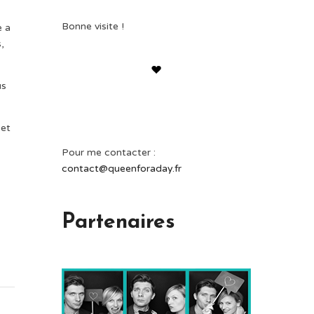
Bonne visite !
e a
,
us
 et
Pour me contacter :
contact@queenforaday.fr
Partenaires