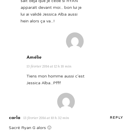
sait déjà que je cède si RYAN
apparaît devant moi... bon lui je
lui ai validé Jessica Alba aussi
hein alors ça va...!
Amélie
13 février 2014 at 12 h 18 min
Tiens mon homme aussi c'est
Jessica Alba...Pfff
carla
13 février 2014 at 10 h 32 min
REPLY
Sacré Ryan G alors 🙂