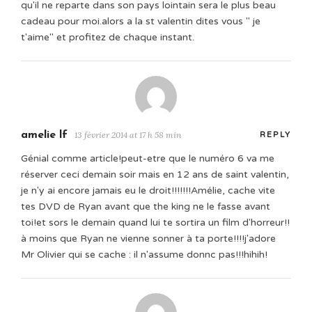
qu'il ne reparte dans son pays lointain sera le plus beau
cadeau pour moi.alors a la st valentin dites vous " je
t'aime" et profitez de chaque instant.
amelie lf
13 février 2014 at 17 h 58 min
REPLY
Génial comme article!peut-etre que le numéro 6 va me
réserver ceci demain soir mais en 12 ans de saint valentin,
je n'y ai encore jamais eu le droit!!!!!!!Amélie, cache vite
tes DVD de Ryan avant que the king ne le fasse avant
toi!et sors le demain quand lui te sortira un film d'horreur!!
à moins que Ryan ne vienne sonner à ta porte!!!!j'adore
Mr Olivier qui se cache : il n'assume donnc pas!!!hihih!