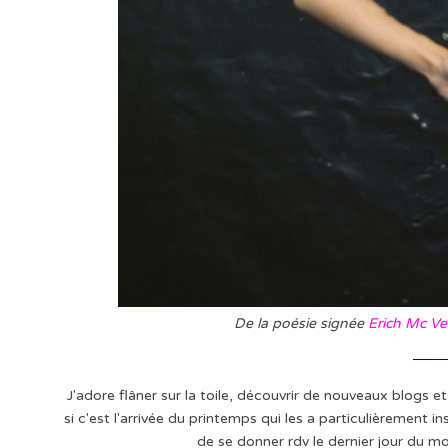
De la poésie signée
Erich Mc Ve
J'adore flâner sur la toile, découvrir de nouveaux blogs 
si c'est l'arrivée du printemps qui les a particulièrement in
de se donner rdv le dernier jour du m