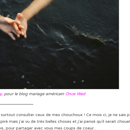
y,
pour le blog mariage américain
Once Wed
et surtout consulter ceux de mes chouchoux ! Ce mois ci, je ne sais 
spiré mais j'ai vu de très belles choses et j'ai pensé qu'il serait choue
ois, pour partager avec vous mes coups de coeur...