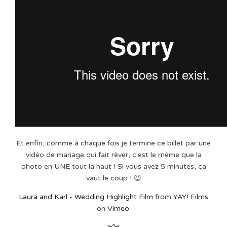
Et enfin, comme à chaque fois je termine ce billet par une
vidéo de mariage qui fait rêver, c'est le même que la
photo en UNE tout là haut ! Si vous avez 5 minutes, ça
vaut le coup ! 😉
Laura and Karl - Wedding Highlight Film
from
YAY! Films
on
Vimeo
.