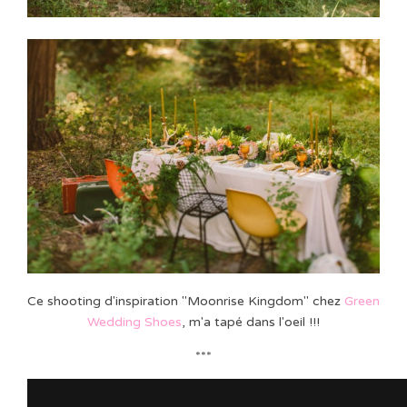
Ce shooting d'inspiration "Moonrise Kingdom" chez
Green
Wedding Shoes
, m'a tapé dans l'oeil !!!
***