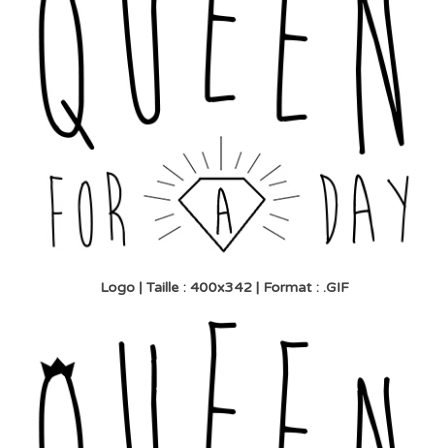
Logo | Taille : 400x342 | Format : .GIF