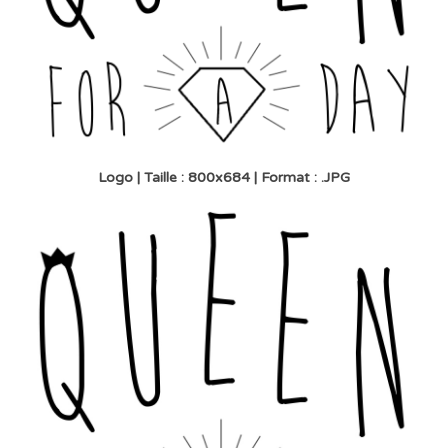
Logo | Taille : 800x684 | Format : .JPG