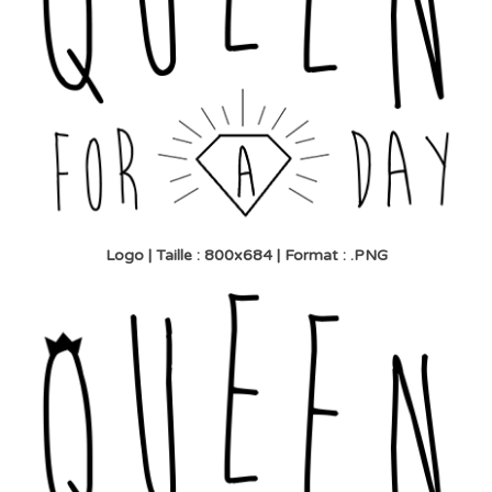
Logo | Taille : 800x684 | Format : .PNG