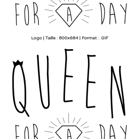
Logo | Taille : 800x684 | Format : .GIF